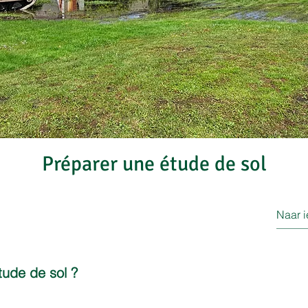
Préparer une étude de sol
ude de sol ?