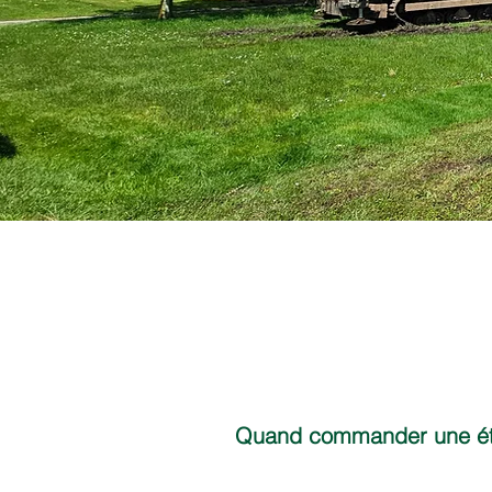
Quand commander une ét