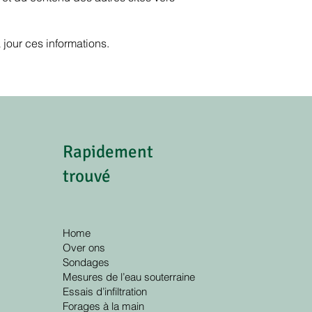
jour ces informations.
Rapidement
trouvé
Home
Over ons
Sondages
Mesures de l’eau souterraine
Essais d’infiltration
Forages à la main