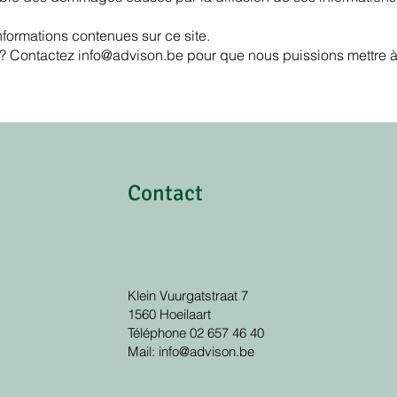
nformations contenues sur ce site.
 ? Contactez
info@advison.be
pour que nous puissions mettre à 
Contact
Klein Vuurgatstraat 7
1560 Hoeilaart
Téléphone
02 657 46 40
Mail: info@advison.be