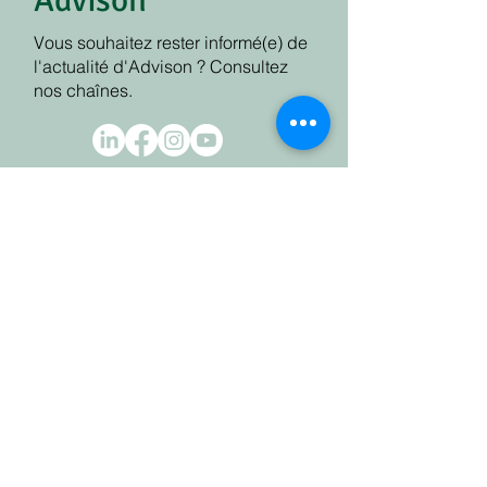
Advison
Vous souhaitez rester informé(e) de
l'actualité d'Advison ? Consultez
nos chaînes.
Contact
Klein Vuurgatstraat 7
1560 Hoeilaart
Téléphone
02 657 46 40
Mail: info@advison.be
Rapidement trouvé
Home
Over ons
Sondages